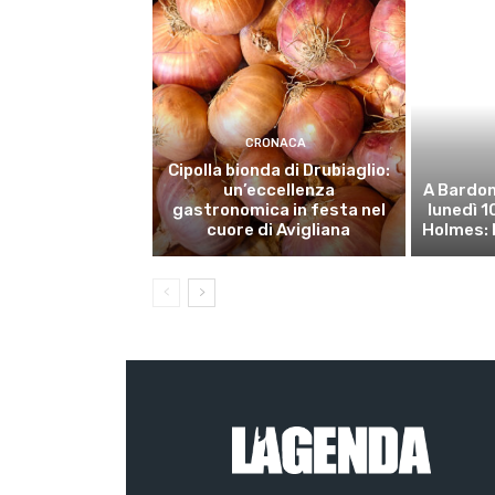
CRONACA
Cipolla bionda di Drubiaglio:
un’eccellenza
A Bardon
gastronomica in festa nel
lunedì 
cuore di Avigliana
Holmes: 