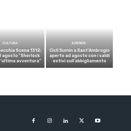
CULTURA
AZIENDE
ecchia Scena 1312:
Cicli Sumin a Sant’Ambrogio
10 agosto “Sherlock
aperto ad agosto con i saldi
l’ultima avventura”
estivi sull’abbigliamento