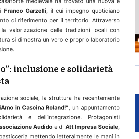
 casaforte medievale ha trovato una nuova e
di
Franco Garzelli
, il cui impegno quotidiano
to di riferimento per il territorio. Attraverso
 valorizzazione delle tradizioni locali con
ttura si dimostra un vero e proprio laboratorio
sione.
”: inclusione e solidarietà
sta
azione sociale, la struttura ha recentemente
iAmo in Cascina Roland!”
, un appuntamento
idarietà e dell’integrazione. Protagonisti
ssociazione Audido
e di
Att Impresa Sociale
,
a pasticceria mettendo letteralmente le mani in