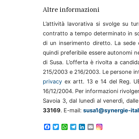
Altre informazioni
L’attività lavorativa si svolge su tu
contratto a tempo determinato in so
di un inserimento diretto. La sede 
quindi preferibile essere autonomi n
di Susa.
L’offerta è rivolta a candi
215/2003 e 216/2003. Le persone inte
privacy
ex artt. 13 e 14 del Reg. U
16/12/2004. Per informazioni rivolger
Savoia 3, dal lunedì al venerdì, dalle
33169
. E-mail:
susa1@synergie-itali
F
T
W
T
L
E
a
w
h
e
i
m