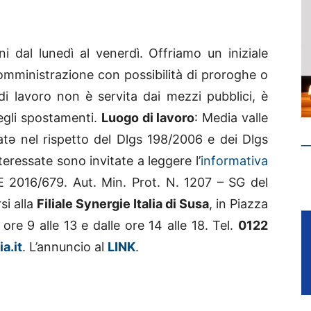
rni dal lunedì al venerdì. Offriamo un iniziale
mministrazione con possibilità di proroghe o
di lavoro non è servita dai mezzi pubblici, è
egli spostamenti.
Luogo di lavoro
: Media valle
datə nel rispetto del Dlgs 198/2006 e dei Dlgs
ressate sono invitate a leggere l’
informativa
E 2016/679. Aut. Min. Prot. N. 1207 – SG del
si alla
Filiale Synergie Italia di Susa
, in Piazza
 ore 9 alle 13 e dalle ore 14 alle 18. Tel.
0122
a.it
. L’annuncio al
LINK
.