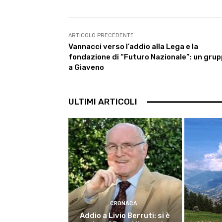
c
i
a
l
n
a
e
t
t
e
k
i
b
t
s
g
e
l
o
e
A
r
d
ARTICOLO PRECEDENTE
o
r
p
a
I
Vannacci verso l’addio alla Lega e la
k
p
m
n
fondazione di “Futuro Nazionale”: un gru
a Giaveno
ULTIMI ARTICOLI
CRONACA
Addio a Livio Berruti: si è