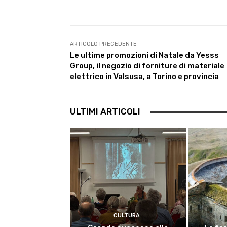
c
i
a
l
n
a
e
t
t
e
k
i
b
t
s
g
e
l
o
e
A
r
d
ARTICOLO PRECEDENTE
o
r
p
a
I
Le ultime promozioni di Natale da Yesss
k
p
m
n
Group, il negozio di forniture di materiale
elettrico in Valsusa, a Torino e provincia
ULTIMI ARTICOLI
CULTURA