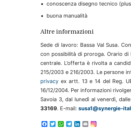
conoscenza disegno tecnico (plus
buona manualità
Altre informazioni
Sede di lavoro: Bassa Val Susa. Cont
con possibilità di proroga. Orario di 
centrale.
L’offerta è rivolta a candi
215/2003 e 216/2003. Le persone inte
privacy
ex artt. 13 e 14 del Reg. U
16/12/2004. Per informazioni rivolger
Savoia 3, dal lunedì al venerdì, dalle
33169
. E-mail:
susa1@synergie-itali
F
T
W
T
L
E
a
w
h
e
i
m