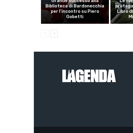
Grande successo alla
Le for
Biblioteca di Bardonecchia
protagon
per l’incontro su Piero
Libro d
Gobetti
M