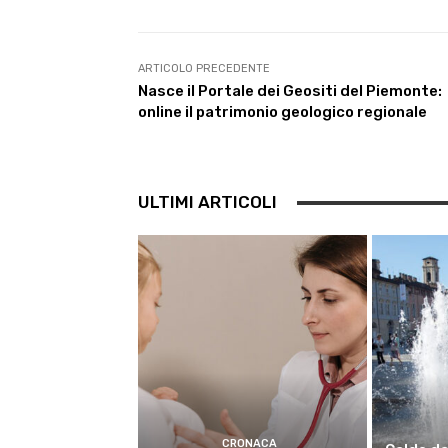
e
t
t
e
k
i
b
t
s
g
e
l
o
e
A
r
d
ARTICOLO PRECEDENTE
o
r
p
a
I
Nasce il Portale dei Geositi del Piemonte:
k
p
m
n
online il patrimonio geologico regionale
ULTIMI ARTICOLI
CRONACA