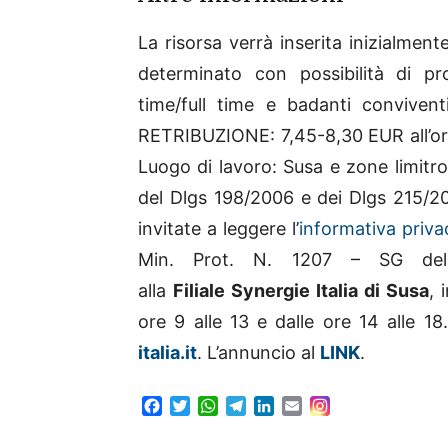
La risorsa verrà inserita inizialme
determinato con possibilità di pr
time/full time e badanti convivent
RETRIBUZIONE: 7,45-8,30 EUR all’ora
Luogo di lavoro: Susa e zone limitr
del Dlgs 198/2006 e dei Dlgs 215/2
invitate a leggere l’
informativa priva
Min. Prot. N. 1207 – SG del 1
alla
Filiale Synergie Italia di Susa
, 
ore 9 alle 13 e dalle ore 14 alle 18
italia.it
. L’annuncio al
LINK
.
F
T
W
T
L
E
a
w
h
e
i
m
c
i
a
l
n
a