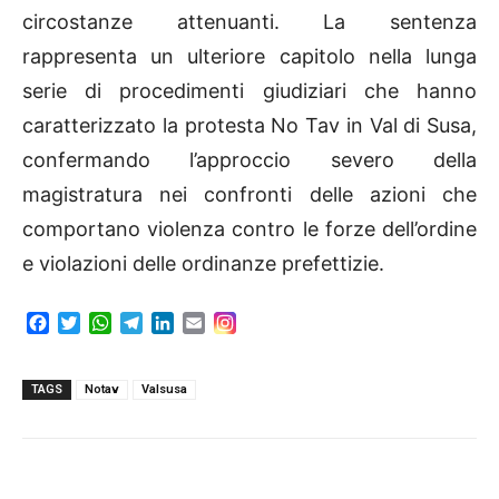
circostanze attenuanti. La sentenza
rappresenta un ulteriore capitolo nella lunga
serie di procedimenti giudiziari che hanno
caratterizzato la protesta No Tav in Val di Susa,
confermando l’approccio severo della
magistratura nei confronti delle azioni che
comportano violenza contro le forze dell’ordine
e violazioni delle ordinanze prefettizie.
F
T
W
T
L
E
a
w
h
e
i
m
c
i
a
l
n
a
e
t
t
e
k
i
TAGS
Notav
Valsusa
b
t
s
g
e
l
o
e
A
r
d
o
r
p
a
I
k
p
m
n