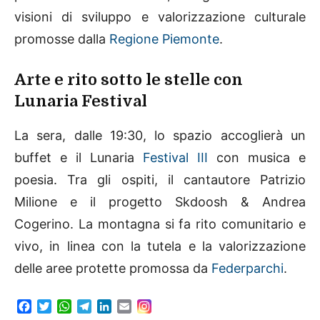
visioni di sviluppo e valorizzazione culturale
promosse dalla
Regione Piemonte
.
Arte e rito sotto le stelle con
Lunaria Festival
La sera, dalle 19:30, lo spazio accoglierà un
buffet e il Lunaria
Festival III
con musica e
poesia. Tra gli ospiti, il cantautore Patrizio
Milione e il progetto Skdoosh & Andrea
Cogerino. La montagna si fa rito comunitario e
vivo, in linea con la tutela e la valorizzazione
delle aree protette promossa da
Federparchi
.
F
T
W
T
L
E