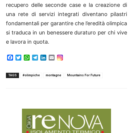
recupero delle seconde case e la creazione di
una rete di servizi integrati diventano pilastri
fondamentali per garantire che l’eredità olimpica
si traduca in un benessere duraturo per chi vive
e lavora in quota.
F
T
W
T
L
E
a
w
h
e
i
m
c
i
a
l
n
a
e
t
t
e
k
i
TAGS
#olimpiche
montagne
Mountains For Future
b
t
s
g
e
l
o
e
A
r
d
o
r
p
a
I
k
p
m
n