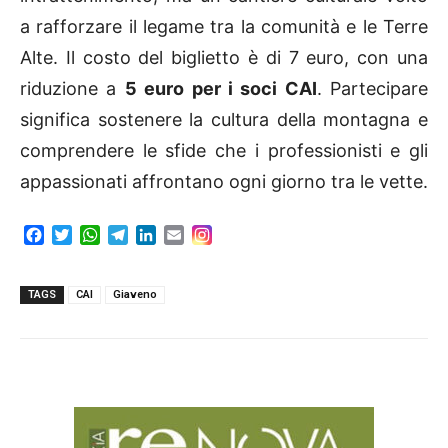
a rafforzare il legame tra la comunità e le Terre
Alte. Il costo del biglietto è di 7 euro, con una
riduzione a
5 euro per i soci CAI
. Partecipare
significa sostenere la cultura della montagna e
comprendere le sfide che i professionisti e gli
appassionati affrontano ogni giorno tra le vette.
F
T
W
T
L
E
a
w
h
e
i
m
c
i
a
l
n
a
e
t
t
e
k
i
TAGS
CAI
Giaveno
b
t
s
g
e
l
o
e
A
r
d
o
r
p
a
I
k
p
m
n