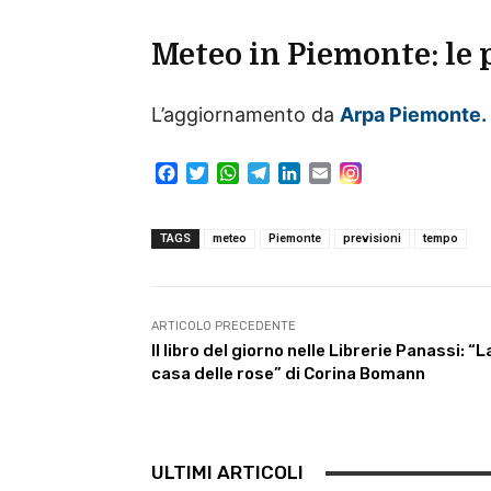
Meteo in Piemonte: le 
L’aggiornamento da
Arpa
Piemonte.
F
T
W
T
L
E
a
w
h
e
i
m
c
i
a
l
n
a
e
t
t
e
k
i
TAGS
meteo
Piemonte
previsioni
tempo
b
t
s
g
e
l
o
e
A
r
d
o
r
p
a
I
k
p
m
n
ARTICOLO PRECEDENTE
Il libro del giorno nelle Librerie Panassi: “L
casa delle rose” di Corina Bomann
ULTIMI ARTICOLI