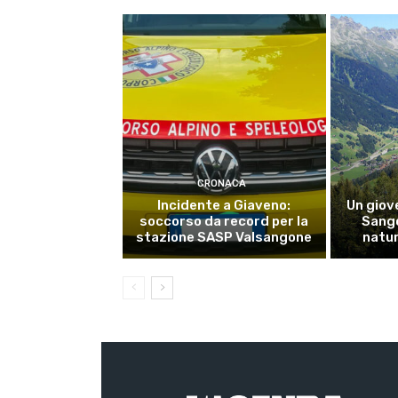
CRONACA
Incidente a Giaveno:
Un giove
soccorso da record per la
Sango
stazione SASP Valsangone
natur