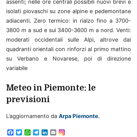
assenti; nelle ore centrali possibili nuovi brevi e
isolati piovaschi su zone alpine e pedemontane
adiacenti. Zero termico: in rialzo fino a 3700-
3800 m a sud e sui 3400-3600 m a nord. Venti:
moderati occidentali sulle Alpi, altrove dai
quadranti orientali con rinforzi al primo mattino
su Verbano e Novarese, poi di direzione
variabile
Meteo in Piemonte: le
previsioni
L’aggiornamento da
Arpa
Piemonte.
F
T
W
T
L
E