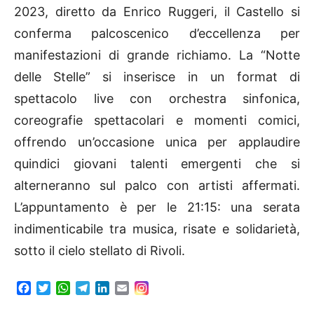
2023, diretto da Enrico Ruggeri, il Castello si
conferma palcoscenico d’eccellenza per
manifestazioni di grande richiamo. La “Notte
delle Stelle” si inserisce in un format di
spettacolo live con orchestra sinfonica,
coreografie spettacolari e momenti comici,
offrendo un’occasione unica per applaudire
quindici giovani talenti emergenti che si
alterneranno sul palco con artisti affermati.
L’appuntamento è per le 21:15: una serata
indimenticabile tra musica, risate e solidarietà,
sotto il cielo stellato di Rivoli.
F
T
W
T
L
E
a
w
h
e
i
m