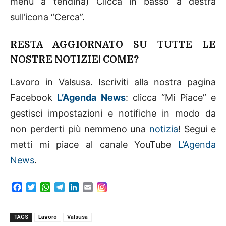
menù a tendina) Clicca in basso a destra
sull’icona “Cerca”.
RESTA AGGIORNATO SU TUTTE LE
NOSTRE NOTIZIE! COME?
Lavoro in Valsusa. Iscriviti alla nostra pagina
Facebook
L’Agenda News
: clicca “Mi Piace” e
gestisci impostazioni e notifiche in modo da
non perderti più nemmeno una
notizia
! Segui e
metti mi piace al canale YouTube
L’Agenda
News
.
F
T
W
T
L
E
a
w
h
e
i
m
c
i
a
l
n
a
e
t
t
e
k
i
TAGS
Lavoro
Valsusa