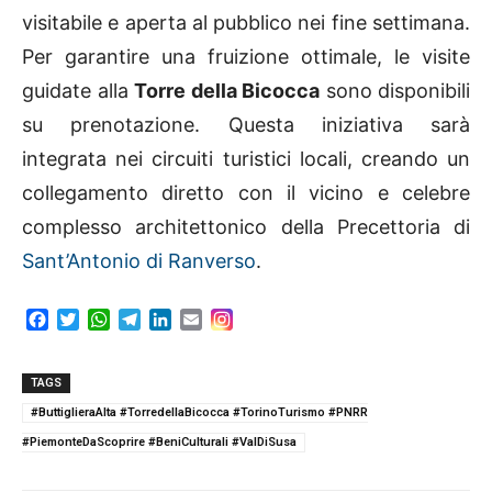
visitabile e aperta al pubblico nei fine settimana.
Per garantire una fruizione ottimale, le visite
guidate alla
Torre della Bicocca
sono disponibili
su prenotazione. Questa iniziativa sarà
integrata nei circuiti turistici locali, creando un
collegamento diretto con il vicino e celebre
complesso architettonico della Precettoria di
Sant’Antonio di Ranverso
.
F
T
W
T
L
E
a
w
h
e
i
m
c
i
a
l
n
a
e
t
t
e
k
i
TAGS
b
t
s
g
e
l
#ButtiglieraAlta #TorredellaBicocca #TorinoTurismo #PNRR
o
e
A
r
d
#PiemonteDaScoprire #BeniCulturali #ValDiSusa
o
r
p
a
I
k
p
m
n