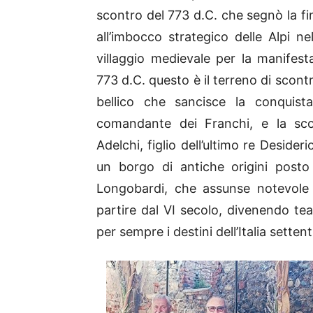
scontro del 773 d.C. che segnò la fi
all’imbocco strategico delle Alpi ne
villaggio medievale per la manife
773 d.C. questo è il terreno di scont
bellico che sancisce la conquist
comandante dei Franchi, e la scon
Adelchi, figlio dell’ultimo re Deside
un borgo di antiche origini posto
Longobardi, che assunse notevole 
partire dal VI secolo, divenendo t
per sempre i destini dell’Italia settent