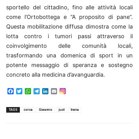
sportello del cittadino, fino alle attività locali
come l’Ortobottega e “A proposito di pane”.
Questa mobilitazione diffusa dimostra come la
lotta contro i tumori passi attraverso il
coinvolgimento delle comunità locali,
trasformando una domenica di sport in un
potente messaggio di speranza e sostegno
concreto alla medicina d’avanguardia.
F
T
W
T
L
E
a
w
h
e
i
m
c
i
a
l
n
a
e
t
t
e
k
i
TAGS
corsa
Giaveno
just
trana
b
t
s
g
e
l
o
e
A
r
d
o
r
p
a
I
k
p
m
n