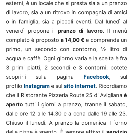
esterni, è un locale che si presta sia a un pranzo
di lavoro, sia a un ritrovo in compagnia di amici
o in famiglia, sia a piccoli eventi. Dal lunedì al
venerdì propone il
pranzo di lavoro
. Il menù
completo è proposto
a 14,00 €
e comprende un
primo, un secondo con contorno, ½ litro di
acqua e caffè. Ogni giorno varia e la scelta è fra
3 primi piatti, 2 secondi e 3 contorni: potete
scoprirli sulla pagina
Facebook
, sul
profilo
Instagram
e sul
sito internet
. Ricordiamo
che il Ristorante Pizzeria Route 25 di Avigliana
è
aperto
tutti i giorni a pranzo, tranne il sabato,
dalle ore 12 alle 14,30 e a cena dalle 19 alle 23.
Chiuso il lunedì. A pranzo la domenica il forno
delle pizze è spento. È sempre attivo il
servizio