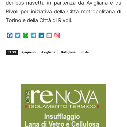
dei bus navetta in partenza da Avigliana e da
Rivoli per iniziativa della Città metropolitana di
Torino e della Città di Rivoli.
F
T
W
T
L
E
a
w
h
e
i
m
c
i
a
l
n
a
e
t
t
e
k
i
TAGS
#jaquerio
Avigliana
Buttigliera
rosta
b
t
s
g
e
l
o
e
A
r
d
o
r
p
a
I
k
p
m
n