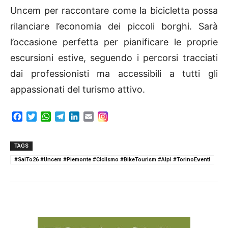
Uncem per raccontare come la bicicletta possa
rilanciare l’economia dei piccoli borghi. Sarà
l’occasione perfetta per pianificare le proprie
escursioni estive, seguendo i percorsi tracciati
dai professionisti ma accessibili a tutti gli
appassionati del turismo attivo.
F
T
W
T
L
E
a
w
h
e
i
m
c
i
a
l
n
a
e
t
t
e
k
i
TAGS
b
t
s
g
e
l
#SalTo26 #Uncem #Piemonte #Ciclismo #BikeTourism #Alpi #TorinoEventi
o
e
A
r
d
o
r
p
a
I
k
p
m
n