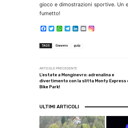
gioco e dimostrazioni sportive. Un e
fumetto!
F
T
W
T
L
E
a
w
h
e
i
m
c
i
a
l
n
a
e
t
t
e
k
i
TAGS
Giaveno
gulp
b
t
s
g
e
l
o
e
A
r
d
o
r
p
a
I
k
p
m
n
ARTICOLO PRECEDENTE
L’estate a Monginevro: adrenalina e
divertimento con la slitta Monty Express e
Bike Park!
ULTIMI ARTICOLI