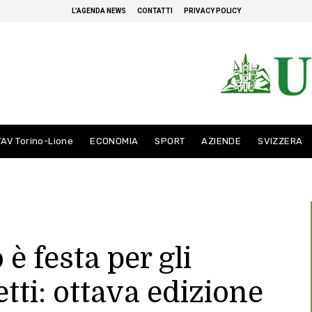
L’AGENDA NEWS
CONTATTI
PRIVACY POLICY
TAV Torino-Lione
ECONOMIA
SPORT
AZIENDE
SVIZZERA
è festa per gli
tti: ottava edizione