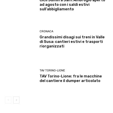
Cicli Sumin a Sant’Ambrogio aperto
ad agosto con i saldi estivi
sull’abbigliamento
CRONACA
Grandissimi disagi sui treni in Valle
di Susa: cantieri estivi e trasporti
riorganizzati
TAV TORINO-LIONE
TAV Torino-Lione: fra le macchine
del cantiere il dumper articolato