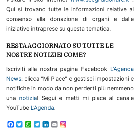
Qui si trovano tutte le informazioni relative al
consenso alla donazione di organi e dalle
iniziative intraprese su questa tematica.
RESTA AGGIORNATO SU TUTTE LE
NOSTRE NOTIZIE! COME?
Iscriviti alla nostra pagina Facebook
L’Agenda
News
: clicca “Mi Piace” e gestisci impostazioni e
notifiche in modo da non perderti più nemmeno
una
notizia
! Segui e metti mi piace al canale
YouTube
L’Agenda
.
F
T
W
T
L
E
a
w
h
e
i
m
c
i
a
l
n
a