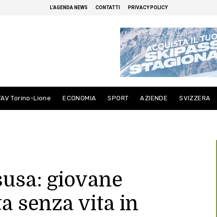
L’AGENDA NEWS
CONTATTI
PRIVACY POLICY
TAV Torino-Lione
ECONOMIA
SPORT
AZIENDE
SVIZZERA
usa: giovane
ta senza vita in