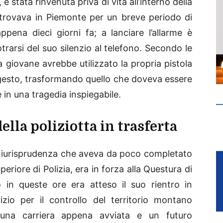
è stata rinvenuta priva di vita all’interno della
 trovava in Piemonte per un breve periodo di
ppena dieci giorni fa; a lanciare l’allarme è
otrarsi del suo silenzio al telefono. Secondo le
la giovane avrebbe utilizzato la propria pistola
gesto, trasformando quello che doveva essere
le in una tragedia inspiegabile
.
ella poliziotta in trasferta
n Giurisprudenza che aveva da poco completato
periore di Polizia, era in forza alla Questura di
 in queste ore era atteso il suo rientro in
zio per il controllo del territorio montano
 una carriera appena avviata e un futuro