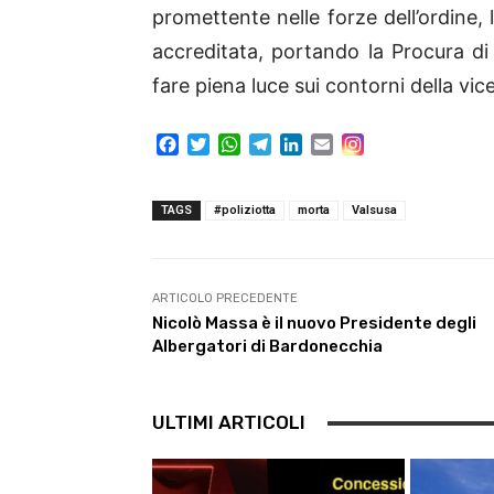
promettente nelle forze dell’ordine, 
accreditata, portando la Procura di 
fare piena luce sui contorni della vic
F
T
W
T
L
E
a
w
h
e
i
m
c
i
a
l
n
a
e
t
t
e
k
i
TAGS
#poliziotta
morta
Valsusa
b
t
s
g
e
l
o
e
A
r
d
o
r
p
a
I
k
p
m
n
ARTICOLO PRECEDENTE
Nicolò Massa è il nuovo Presidente degli
Albergatori di Bardonecchia
ULTIMI ARTICOLI