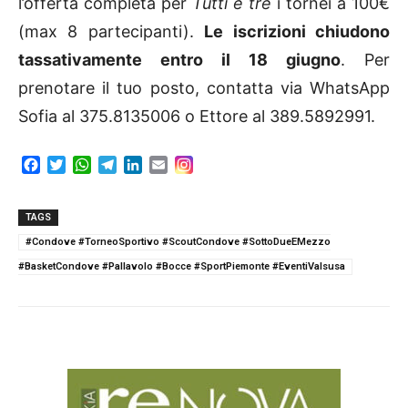
l’offerta completa per
Tutti e tre
i tornei a 100€
(max 8 partecipanti).
Le iscrizioni chiudono
tassativamente entro il 18 giugno
. Per
prenotare il tuo posto, contatta via WhatsApp
Sofia al 375.8135006 o Ettore al 389.5892991.
F
T
W
T
L
E
a
w
h
e
i
m
c
i
a
l
n
a
e
t
t
e
k
i
TAGS
b
t
s
g
e
l
#Condove #TorneoSportivo #ScoutCondove #SottoDueEMezzo
o
e
A
r
d
#BasketCondove #Pallavolo #Bocce #SportPiemonte #EventiValsusa
o
r
p
a
I
k
p
m
n