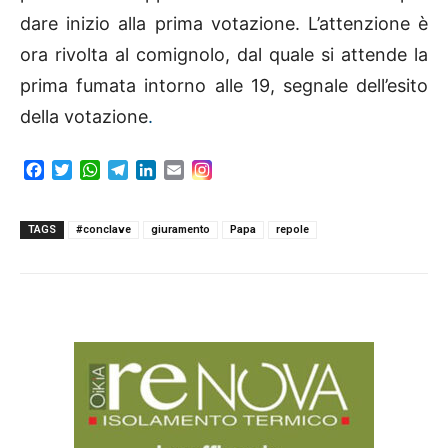
dare inizio alla prima votazione. L’attenzione è
ora rivolta al comignolo, dal quale si attende la
prima fumata intorno alle 19, segnale dell’esito
della votazione
.
F
T
W
T
L
E
a
w
h
e
i
m
c
i
a
l
n
a
e
t
t
e
k
i
TAGS
#conclave
giuramento
Papa
repole
b
t
s
g
e
l
o
e
A
r
d
o
r
p
a
I
k
p
m
n