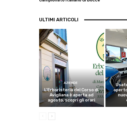
Campionato Italiano di Bocce
ULTIMI ARTICOLI
AZIENDE
Usato
L’Erboristeria del Corso di
aperto
Avigliana è aperta ad
nuov
agosto, scopri gli orari