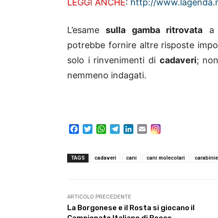
LEGGI ANCHE
:
http://www.lagenda.
L’esame
sulla gamba ritrovata
a S
potrebbe fornire altre risposte impo
solo i rinvenimenti di
cadaveri
; non
nemmeno indagati.
F
T
W
T
L
E
a
w
h
e
i
m
c
i
a
l
n
a
e
t
t
e
k
i
TAGS
cadaveri
cani
cani molecolari
carabinie
b
t
s
g
e
l
o
e
A
r
d
o
r
p
a
I
k
p
m
n
ARTICOLO PRECEDENTE
La Borgonese e il Rosta si giocano il