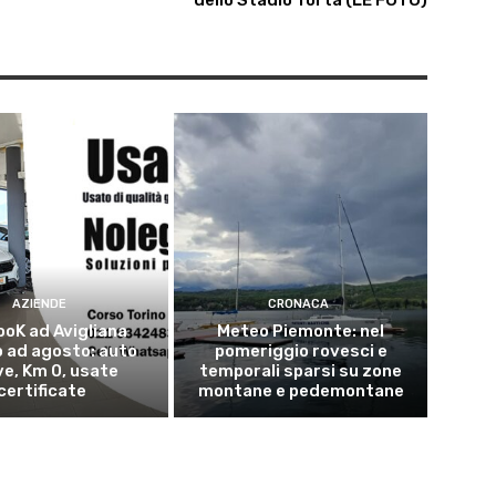
dello Stadio Torta (LE FOTO)
AZIENDE
CRONACA
oK ad Avigliana
Meteo Piemonte: nel
 ad agosto: auto
pomeriggio rovesci e
e, Km 0, usate
temporali sparsi su zone
certificate
montane e pedemontane