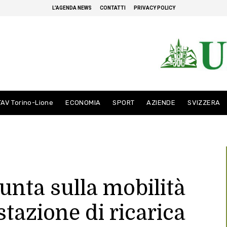
L’AGENDA NEWS
CONTATTI
PRIVACY POLICY
TAV Torino-Lione
ECONOMIA
SPORT
AZIENDE
SVIZZERA
nta sulla mobilità
 stazione di ricarica