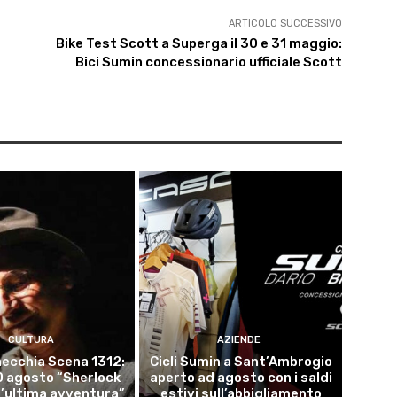
ARTICOLO SUCCESSIVO
Bike Test Scott a Superga il 30 e 31 maggio:
Bici Sumin concessionario ufficiale Scott
CULTURA
AZIENDE
ecchia Scena 1312:
Cicli Sumin a Sant’Ambrogio
10 agosto “Sherlock
aperto ad agosto con i saldi
l’ultima avventura”
estivi sull’abbigliamento