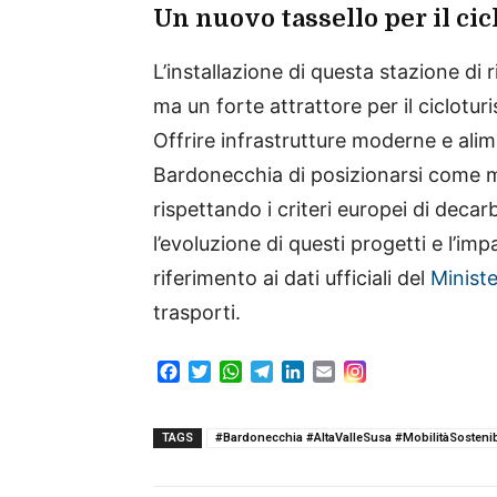
Un nuovo tassello per il cic
L’installazione di questa stazione di r
ma un forte attrattore per il ciclotur
Offrire infrastrutture moderne e alim
Bardonecchia di posizionarsi come me
rispettando i criteri europei di deca
l’evoluzione di questi progetti e l’imp
riferimento ai dati ufficiali del
Ministe
trasporti.
F
T
W
T
L
E
a
w
h
e
i
m
c
i
a
l
n
a
e
t
t
e
k
i
TAGS
#Bardonecchia #AltaValleSusa #MobilitàSosteni
b
t
s
g
e
l
o
e
A
r
d