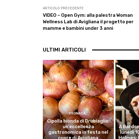
o
r
p
a
I
k
p
m
n
ARTICOLO PRECEDENTE
VIDEO – Open Gym: alla palestra Woman
Wellness Lab di Avigliana il progetto per
mamme e bambini under 3 anni
ULTIMI ARTICOLI
CRONACA
Cipolla bionda di Drubiaglio:
un’eccellenza
A Bardon
gastronomica in festa nel
lunedì 
cuore di Avigliana
Holmes: 