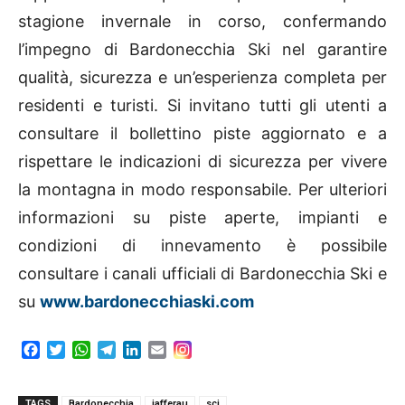
stagione invernale in corso, confermando
l’impegno di Bardonecchia Ski nel garantire
qualità, sicurezza e un’esperienza completa per
residenti e turisti. Si invitano tutti gli utenti a
consultare il bollettino piste aggiornato e a
rispettare le indicazioni di sicurezza per vivere
la montagna in modo responsabile. Per ulteriori
informazioni su piste aperte, impianti e
condizioni di innevamento è possibile
consultare i canali ufficiali di Bardonecchia Ski e
su
www.bardonecchiaski.com
F
T
W
T
L
E
a
w
h
e
i
m
c
i
a
l
n
a
e
t
t
e
k
i
TAGS
Bardonecchia
jafferau
sci