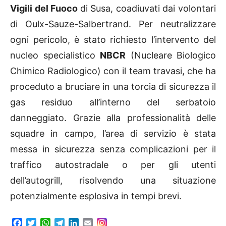
Vigili del Fuoco
di Susa, coadiuvati dai volontari
di Oulx-Sauze-Salbertrand. Per neutralizzare
ogni pericolo, è stato richiesto l’intervento del
nucleo specialistico
NBCR
(Nucleare Biologico
Chimico Radiologico) con il team travasi, che ha
proceduto a bruciare in una torcia di sicurezza il
gas residuo all’interno del serbatoio
danneggiato. Grazie alla professionalità delle
squadre in campo, l’area di servizio è stata
messa in sicurezza senza complicazioni per il
traffico autostradale o per gli utenti
dell’autogrill, risolvendo una situazione
potenzialmente esplosiva in tempi brevi.
F
T
W
T
L
E