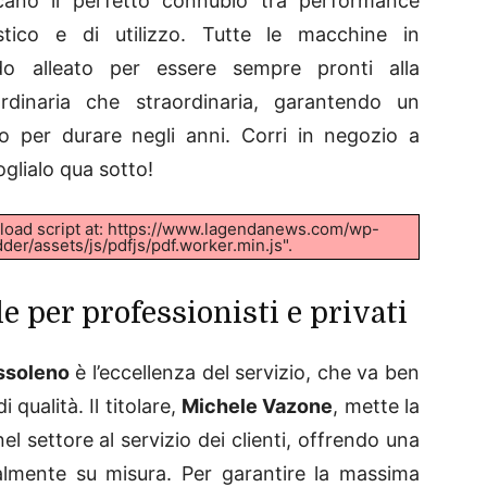
ercano il perfetto connubio tra performance
ico e di utilizzo. Tutte le macchine in
do alleato per essere sempre pronti alla
rdinaria che straordinaria, garantendo un
to per durare negli anni. Corri in negozio a
glialo qua sotto!
t load script at: https://www.lagendanews.com/wp-
er/assets/js/pdfjs/pdf.worker.min.js".
e per professionisti e privati
ssoleno
è l’eccellenza del servizio, che va ben
 qualità. Il titolare,
Michele Vazone
, mette la
 settore al servizio dei clienti, offrendo una
almente su misura. Per garantire la massima