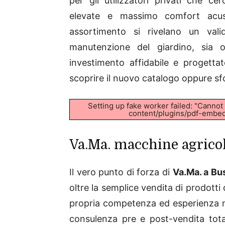
per gli utilizzatori privati che c
elevate e massimo comfort acust
assortimento si rivelano un vali
manutenzione del giardino, sia o
investimento affidabile e progetta
scoprire il nuovo catalogo oppure sfo
Setting up fake worker failed: "Canno
content/plugins/pdf-embedd
Va.Ma. macchine agricol
Il vero punto di forza di
Va.Ma. a Bu
oltre la semplice vendita di prodotti di
propria competenza ed esperienza nel
consulenza pre e post-vendita tot