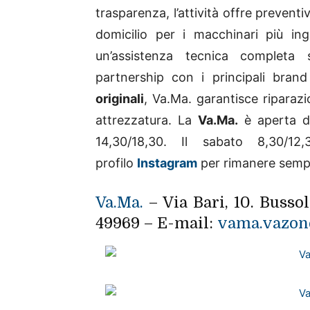
trasparenza, l’attività offre prevent
domicilio per i macchinari più ingo
un’assistenza tecnica completa 
partnership con i principali brand
originali
, Va.Ma. garantisce riparaz
attrezzatura. La
Va.Ma.
è aperta da
14,30/18,30. Il sabato 8,30/1
profilo
Instagram
per rimanere sempr
Va.Ma.
– Via Bari, 10. Busso
49969 – E-mail:
vama.vazon