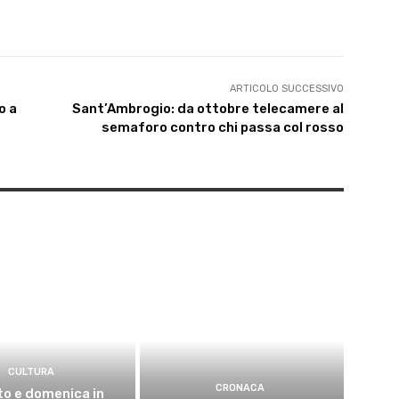
ARTICOLO SUCCESSIVO
o a
Sant’Ambrogio: da ottobre telecamere al
semaforo contro chi passa col rosso
CULTURA
CRONACA
o e domenica in