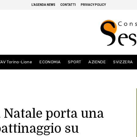
L’AGENDA NEWS
CONTATTI
PRIVACY POLICY
TAV Torino-Lione
ECONOMIA
SPORT
AZIENDE
SVIZZERA
 Natale porta una
pattinaggio su